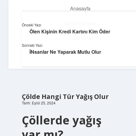
Anasayfa
menüyü
aç
Gizlilik Politikası
Önceki Yazı
Ölen Kişinin Kredi Kartını Kim Öder
Süper Bilgi Durağı
Yasal Uyarı
Sonraki Yazı
Enerji dolu bilgilerle tanış!
İNsanlar Ne Yaparak Mutlu Olur
Hakkımızda
Çölde Hangi Tür Yağış Olur
Tarih: Eylül 25, 2024
Çöllerde yağış
var mı?