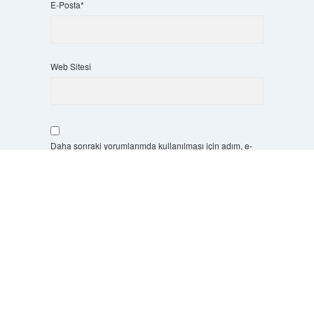
E-Posta*
Web Sitesi
Daha sonraki yorumlarımda kullanılması için adım, e-
posta adresim ve site adresim bu tarayıcıya kaydedilsin.
Scrol
to
the
7 + 8 kaçtır?
*
top