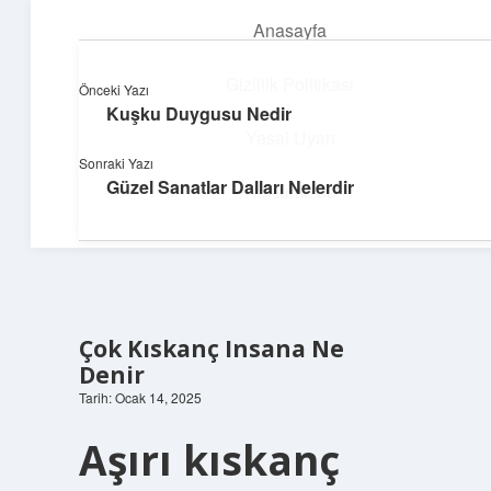
Anasayfa
menüyü
aç
Gizlilik Politikası
Önceki Yazı
Kuşku Duygusu Nedir
Süper Bilgi Durağı
Yasal Uyarı
Sonraki Yazı
Enerji dolu bilgilerle tanış!
Güzel Sanatlar Dalları Nelerdir
Hakkımızda
Çok Kıskanç Insana Ne
Denir
Tarih: Ocak 14, 2025
Aşırı kıskanç