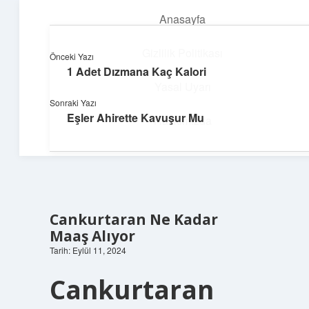
Anasayfa
menüyü
aç
Gizlilik Politikası
Önceki Yazı
1 Adet Dızmana Kaç Kalori
Süper Bilgi Durağı
Yasal Uyarı
Sonraki Yazı
Enerji dolu bilgilerle tanış!
Eşler Ahirette Kavuşur Mu
Hakkımızda
Cankurtaran Ne Kadar
Maaş Alıyor
Tarih: Eylül 11, 2024
Cankurtaran