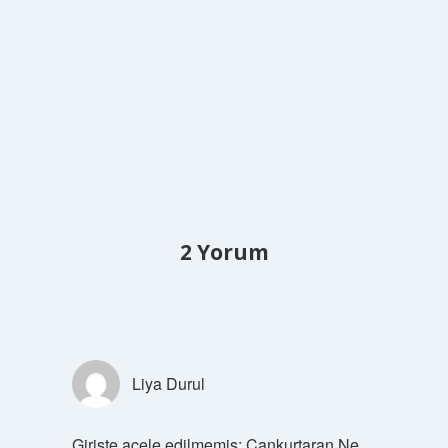
2 Yorum
Liya Durul
Girişte acele edilmemiş; Cankurtaran Ne