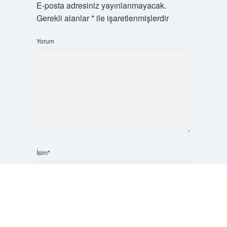
E-posta adresiniz yayınlanmayacak.
Gerekli alanlar
*
ile işaretlenmişlerdir
Yorum
İsim*
Scrol
to
the
E-Posta*
top