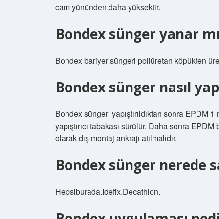
cam yününden daha yüksektir.
Bondex sünger yanar mı
Bondex bariyer süngeri poliüretan köpükten üret
Bondex sünger nasıl yapış
Bondex süngeri yapıştırıldıktan sonra EPDM 1 m
yapıştırıcı tabakası sürülür. Daha sonra EPDM bar
olarak dış montaj ankrajı atılmalıdır.
Bondex sünger nerede sa
Hepsiburada.Idefix.Decathlon.
Bondex uygulaması nedi