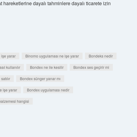
at hareketlerine dayalı tahminlere dayalı ticarete izin
işe yarar
Binomo uygulaması ne işe yarar
Bondeks nedir
ıl kullanılır
Bondex ne ile kesilir
Bondex ses geçirir mi
atılır
Bondex sünger yanar mı
 işe yarar
Bondex uygulaması nedir
 malzemesi hangisi