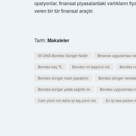
opsiyonlar, finansal piyasalardaki varlıkların fiy
veren bir tür finansal araçtır.
Tarih:
Makaleler
50 DNS Bondex Sünger Nedir
Binance uygulaması ne 
Bondex kaç TL
Bondex mi taşyünü mü
Bondex nas
Bondex sünger nasıl yapıştırılır
Bondex sünger nerede s
Bondex sünger yatak sağlıklı mı
Bondex uygulaması ne
Cam yünü mü daha iyi taş yünü mü
En iyi ses yalıtım