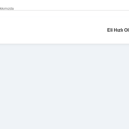
kkımızda
Eli Hızlı
Sidebar
betexper giri