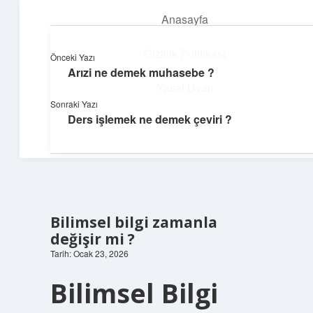
Anasayfa
menüyü
aç
Gizlilik Politikası
Önceki Yazı
Arızi ne demek muhasebe ?
Süper Bilgi Durağı
Yasal Uyarı
Sonraki Yazı
Enerji dolu bilgilerle tanış!
Ders işlemek ne demek çeviri ?
Hakkımızda
Bilimsel bilgi zamanla
değişir mi ?
Tarih: Ocak 23, 2026
Bilimsel Bilgi