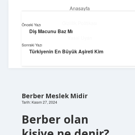
Anasayfa
menüyü
aç
Gizlilik Politikası
Önceki Yazı
Diş Macunu Baz Mı
Süper Bilgi Durağı
Yasal Uyarı
Sonraki Yazı
Enerji dolu bilgilerle tanış!
Türkiyenin En Büyük Aşireti Kim
Hakkımızda
Berber Meslek Midir
Tarih: Kasım 27, 2024
Berber olan
kişiye ne denir?