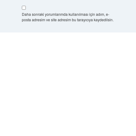
Daha sonraki yorumlarımda kullanılması için adım, e-
posta adresim ve site adresim bu tarayıcıya kaydedilsin.
7 + 8 kaçtır?
*
Scrol
to
the
top