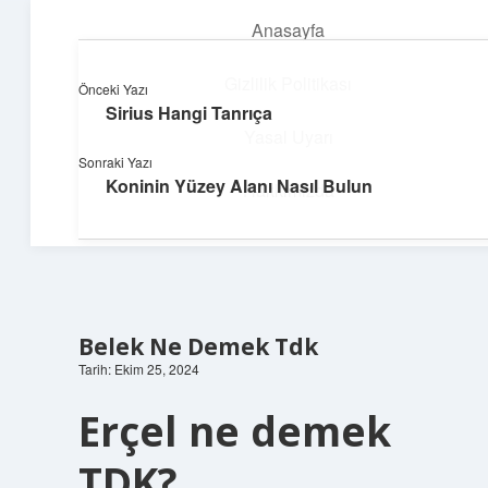
Anasayfa
menüyü
aç
Gizlilik Politikası
Önceki Yazı
Sirius Hangi Tanrıça
Süper Bilgi Durağı
Yasal Uyarı
Sonraki Yazı
Enerji dolu bilgilerle tanış!
Koninin Yüzey Alanı Nasıl Bulun
Hakkımızda
Belek Ne Demek Tdk
Tarih: Ekim 25, 2024
Erçel ne demek
TDK?