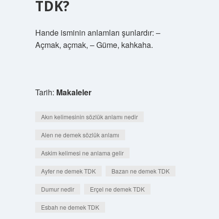
TDK?
Hande isminin anlamları şunlardır: –
Açmak, açmak, – Güme, kahkaha.
Tarih:
Makaleler
Akın kelimesinin sözlük anlamı nedir
Alen ne demek sözlük anlamı
Askim kelimesi ne anlama gelir
Ayfer ne demek TDK
Bazan ne demek TDK
Dumur nedir
Erçel ne demek TDK
Esbah ne demek TDK