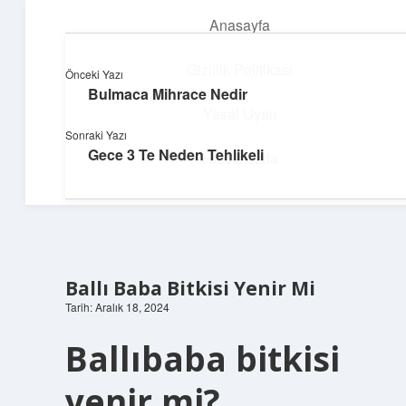
Anasayfa
menüyü
aç
Gizlilik Politikası
Önceki Yazı
Bulmaca Mihrace Nedir
Süper Bilgi Durağı
Yasal Uyarı
Sonraki Yazı
Enerji dolu bilgilerle tanış!
Gece 3 Te Neden Tehlikeli
Hakkımızda
Ballı Baba Bitkisi Yenir Mi
Tarih: Aralık 18, 2024
Ballıbaba bitkisi
yenir mi?