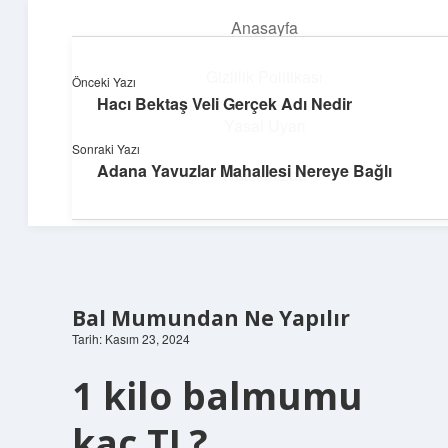
Anasayfa
menüyü
aç
Gizlilik Politikası
Önceki Yazı
Hacı Bektaş Veli Gerçek Adı Nedir
Süper Bilgi Durağı
Yasal Uyarı
Sonraki Yazı
Enerji dolu bilgilerle tanış!
Adana Yavuzlar Mahallesi Nereye Bağlı
Hakkımızda
Bal Mumundan Ne Yapılır
Tarih: Kasım 23, 2024
1 kilo balmumu
kaç TL?