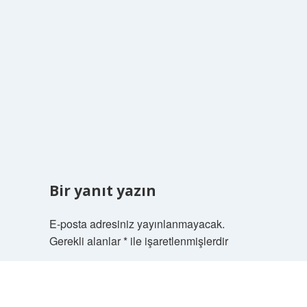
Bir yanıt yazın
E-posta adresiniz yayınlanmayacak.
Gerekli alanlar
*
ile işaretlenmişlerdir
Yorum
Scrol
to
the
top