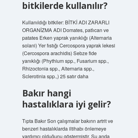
bitkilerde kullanılır?
Kullanıldığı bitkiler: BİTKİ ADI ZARARLI
ORGANİZMA ADI Domates, patlıcan ve
patates Erken yaprak yanıklığı (Alternaria
solani) Yer fıstığı Cercospora yaprak lekesi
(Cercospora arachidis) Sebze fide
yanıklığı (Phythium spp., Fusarium spp.,
Rhizoctonia spp., Alternaria spp.,
Sclerotinia spp.,) 25 satır daha
Bakır hangi
hastalıklara iyi gelir?
Tıpta Bakır Son çalışmalar bakırın artrit ve
benzeri hastalıklarda iltihabı önlemeye
yardımcı olduğunu göstermiştir. Şu anda