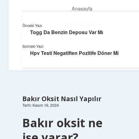
Anasayfa
menüyü
aç
Gizlilik Politikası
Önceki Yazı
Togg Da Benzin Deposu Var Mı
Süper Bilgi Durağı
Yasal Uyarı
Sonraki Yazı
Enerji dolu bilgilerle tanış!
Hpv Testi Negatiften Pozitife Döner Mi
Hakkımızda
Bakır Oksit Nasıl Yapılır
Tarih: Kasım 16, 2024
Bakır oksit ne
işe yarar?