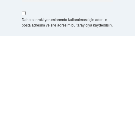
Daha sonraki yorumlarımda kullanılması için adım, e-
posta adresim ve site adresim bu tarayıcıya kaydedilsin.
10 - 4 kaçtır?
*
Scrol
to
the
top