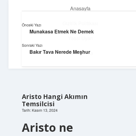
Anasayfa
menüyü
aç
Gizlilik Politikası
Önceki Yazı
Munakasa Etmek Ne Demek
Süper Bilgi Durağı
Yasal Uyarı
Sonraki Yazı
Enerji dolu bilgilerle tanış!
Bakır Tava Nerede Meşhur
Hakkımızda
Aristo Hangi Akımın
Temsilcisi
Tarih: Kasım 13, 2024
Aristo ne