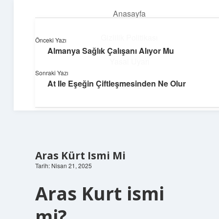
Anasayfa
menüyü
aç
Gizlilik Politikası
Önceki Yazı
Almanya Sağlık Çalışanı Alıyor Mu
Süper Bilgi Durağı
Yasal Uyarı
Sonraki Yazı
Enerji dolu bilgilerle tanış!
At Ile Eşeğin Çiftleşmesinden Ne Olur
Hakkımızda
Aras Kürt Ismi Mi
Tarih: Nisan 21, 2025
Aras Kurt ismi
mi?