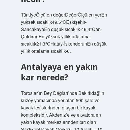
TürkiyeÖlçülen değerDeğerÖlçülen yerEn
yüksek sıcaklık49.5°CEskişehir-
SarıcakayaEn düşük sıcaklık-46.4°Can-
ÇaldıranEn yüksek yıllık ortalama
sıcaklık21.3°CHatay-İskenderunEn düşük
yıllık ortalama sıcaklık-0.
Antalyaya en yakın
kar nerede?
Toroslar’ın Bey Dağları’nda Bakırlıdağ’ın
kuzey yamacında yer alan 500 şale ve
kayak tesislerinden oluşan bir kayak
kompleksidir. Akdeniz’e ve ekvatora en
yakın kayak merkezlerinden biri olan
Saklıkent Kayak Merkezi, 10 Aralık – 10