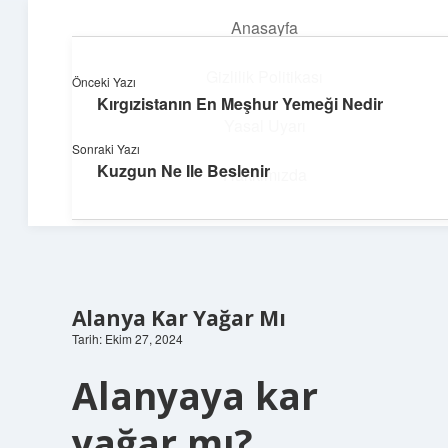
Anasayfa
menüyü
aç
Gizlilik Politikası
Önceki Yazı
Kırgızistanın En Meşhur Yemeği Nedir
Süper Bilgi Durağı
Yasal Uyarı
Sonraki Yazı
Enerji dolu bilgilerle tanış!
Kuzgun Ne Ile Beslenir
Hakkımızda
Alanya Kar Yağar Mı
Tarih: Ekim 27, 2024
Alanyaya kar
yağar mı?