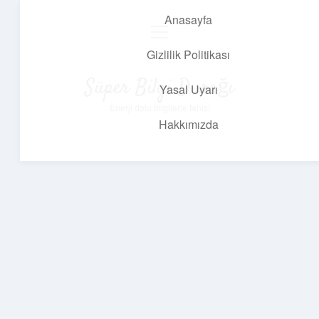
Anasayfa
menüyü
aç
Gizlilik Politikası
Süper Bilgi Durağı
Yasal Uyarı
Enerji dolu bilgilerle tanış!
Hakkımızda