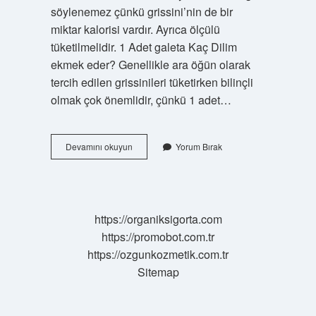
söylenemez çünkü grissini’nin de bir
miktar kalorisi vardır. Ayrıca ölçülü
tüketilmelidir. 1 Adet galeta Kaç Dilim
ekmek eder? Genellikle ara öğün olarak
tercih edilen grissinileri tüketirken bilinçli
olmak çok önemlidir, çünkü 1 adet…
3
Devamını okuyun
Yorum Bırak
Adet
Kepekli
Galeta
Kaç
Kalori
https://organiksigorta.com
https://promobot.com.tr
https://ozgunkozmetik.com.tr
Sitemap