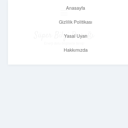
Anasayfa
menüyü
aç
Gizlilik Politikası
Süper Bilgi Durağı
Yasal Uyarı
Enerji dolu bilgilerle tanış!
Hakkımızda