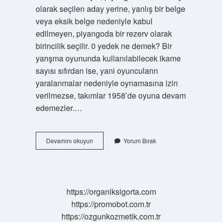
olarak seçilen aday yerine, yanlış bir belge
veya eksik belge nedeniyle kabul
edilmeyen, piyangoda bir rezerv olarak
birincilik seçilir. 0 yedek ne demek? Bir
yarışma oyununda kullanılabilecek ikame
sayısı sıfırdan ise, yani oyuncuların
yaralanmalar nedeniyle oynamasına izin
verilmezse, takımlar 1958’de oyuna devam
edemezler.…
Mülakat
Devamını okuyun
Yorum Bırak
Sonucu
Yedek
Ne
Demek
https://organiksigorta.com
https://promobot.com.tr
https://ozgunkozmetik.com.tr