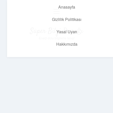
Anasayfa
menüyü
aç
Gizlilik Politikası
Süper Bilgi Durağı
Yasal Uyarı
Enerji dolu bilgilerle tanış!
Hakkımızda