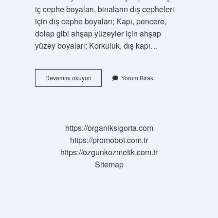
iç cephe boyaları, binaların dış cepheleri
için dış cephe boyaları; Kapı, pencere,
dolap gibi ahşap yüzeyler için ahşap
yüzey boyaları; Korkuluk, dış kapı…
Duvar
Devamını okuyun
Yorum Bırak
Boyası
Yağlı
Boya
Mı
https://organiksigorta.com
https://promobot.com.tr
https://ozgunkozmetik.com.tr
Sitemap