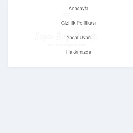
Anasayfa
menüyü
aç
Gizlilik Politikası
Süper Bilgi Durağı
Yasal Uyarı
Enerji dolu bilgilerle tanış!
Hakkımızda