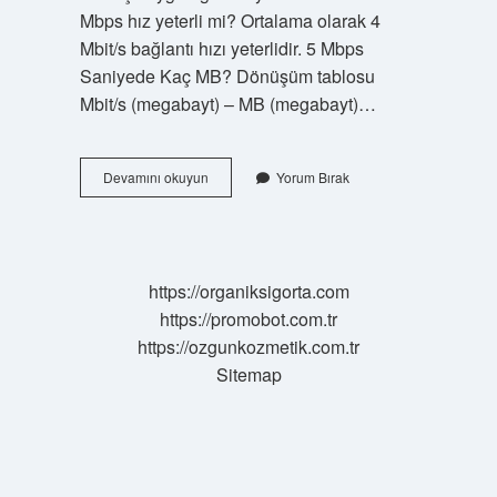
Mbps hız yeterli mi? Ortalama olarak 4
Mbit/s bağlantı hızı yeterlidir. 5 Mbps
Saniyede Kaç MB? Dönüşüm tablosu
Mbit/s (megabayt) – MB (megabayt)…
5
Devamını okuyun
Yorum Bırak
Mbps
Internet
Hızı
Iyi
Mi
https://organiksigorta.com
https://promobot.com.tr
https://ozgunkozmetik.com.tr
Sitemap