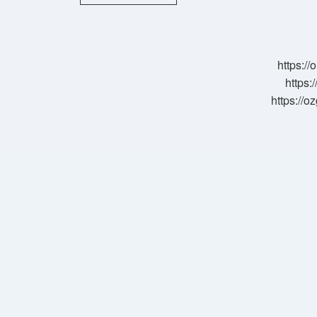
Cezası
Yüzde
Kaç
https:/
https:
https://o