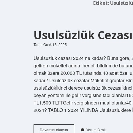
Etiket:
Usulsüzlü
Usulsüzlük Cezas
Tarih: Ocak 18, 2025
Usulsüzlük cezası 2024 ne kadar? Buna göre, 2
getiren mükellef adına, her bir bildirimde bulunul
olmak üzere 20.000 TL tutarında 40 adet özel u
kadar? Usulsüzlük cezalarıMükellef gruplarıBir
usulsüzlükİkinci derece usulsüzlük cezasıİkinci
beyan yöntemi ile gelir vergisine tabi olanlar15
TL1.500 TLTTGelir vergisinden muaf olanlar40 T
2024? TABLO 1 2024 YILINDA Usulsüzlüklere İ
Usulsüzlük
Devamını okuyun
Yorum Bırak