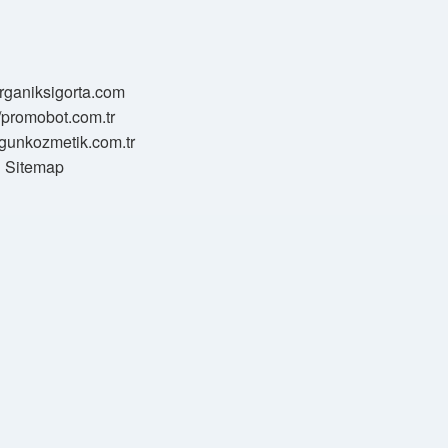
/organiksigorta.com
//promobot.com.tr
zgunkozmetik.com.tr
Sitemap