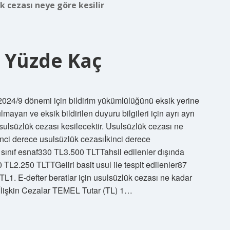
k cezası neye göre kesilir
ı Yüzde Kaç
024/9 dönemi için bildirim yükümlülüğünü eksik yerine
mayan ve eksik bildirilen duyuru bilgileri için ayrı ayrı
sulsüzlük cezası kesilecektir. Usulsüzlük cezası ne
inci derece usulsüzlük cezasıİkinci derece
 sınıf esnaf330 TL3.500 TLTTahsil edilenler dışında
0 TL2.250 TLTTGeliri basit usul ile tespit edilenler87
L1. E-defter beratlar için usulsüzlük cezası ne kadar
lişkin Cezalar TEMEL Tutar (TL) 1…