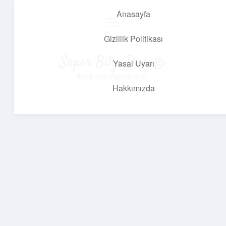
Anasayfa
menüyü
aç
Gizlilik Politikası
Süper Bilgi Durağı
Yasal Uyarı
Enerji dolu bilgilerle tanış!
Hakkımızda