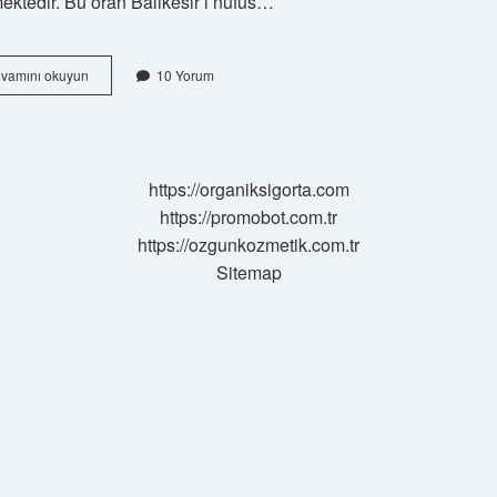
ktedir. Bu oran Balıkesir’i nüfus…
Balıkesir
vamını okuyun
10 Yorum
Türkiyenin
Kaçıncı
Büyük
Şehri
https://organiksigorta.com
https://promobot.com.tr
https://ozgunkozmetik.com.tr
Sitemap