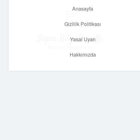
Anasayfa
menüyü
aç
Gizlilik Politikası
Süper Bilgi Durağı
Yasal Uyarı
Enerji dolu bilgilerle tanış!
Hakkımızda