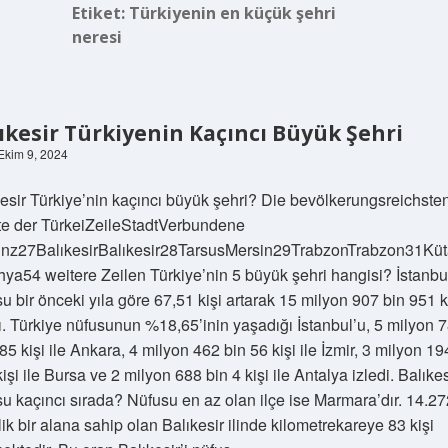
Etiket:
Türkiyenin en küçük şehri
neresi
ıkesir Türkiyenin Kaçıncı Büyük Şehri
 Ekim 9, 2024
esir Türkiye’nin kaçıncı büyük şehri? Die bevölkerungsreichste
te der TürkeiZeileStadtVerbundene
inz27BalıkesirBalıkesir28TarsusMersin29TrabzonTrabzon31Kü
ya54 weitere Zeilen Türkiye’nin 5 büyük şehri hangisi? İstanbu
u bir önceki yıla göre 67,51 kişi artarak 15 milyon 907 bin 951 k
ı. Türkiye nüfusunun %18,65’inin yaşadığı İstanbul’u, 5 milyon 
85 kişi ile Ankara, 4 milyon 462 bin 56 kişi ile İzmir, 3 milyon 19
işi ile Bursa ve 2 milyon 688 bin 4 kişi ile Antalya izledi. Balıkes
u kaçıncı sırada? Nüfusu en az olan ilçe ise Marmara’dır. 14.27
ik bir alana sahip olan Balıkesir ilinde kilometrekareye 83 kişi