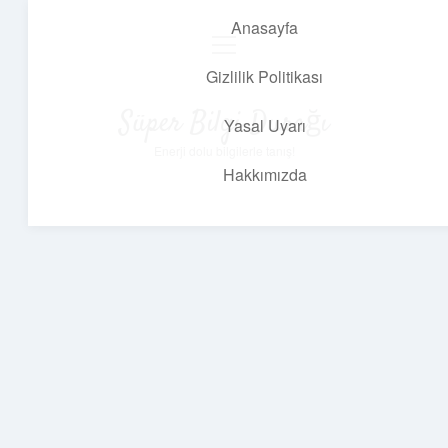
Anasayfa
menüyü
aç
Gizlilik Politikası
Süper Bilgi Durağı
Yasal Uyarı
Enerji dolu bilgilerle tanış!
Hakkımızda