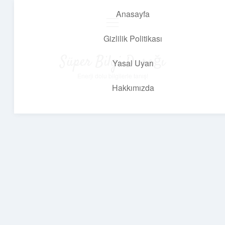
Anasayfa
menüyü
aç
Gizlilik Politikası
Süper Bilgi Durağı
Yasal Uyarı
Enerji dolu bilgilerle tanış!
Hakkımızda