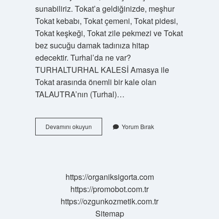
sunabiliriz. Tokat’a geldiğinizde, meşhur
Tokat kebabı, Tokat çemeni, Tokat pidesi,
Tokat keşkeği, Tokat zile pekmezi ve Tokat
bez sucuğu damak tadınıza hitap
edecektir. Turhal’da ne var?
TURHALTURHAL KALESİ Amasya ile
Tokat arasında önemli bir kale olan
TALAUTRA’nın (Turhal)…
Tokat
Devamını okuyun
Yorum Bırak
Turhal
In
Neyi
Meşhur
https://organiksigorta.com
https://promobot.com.tr
https://ozgunkozmetik.com.tr
Sitemap