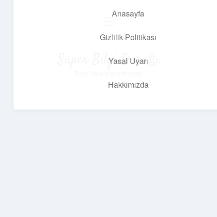
Anasayfa
menüyü
aç
Gizlilik Politikası
Süper Bilgi Durağı
Yasal Uyarı
Enerji dolu bilgilerle tanış!
Hakkımızda