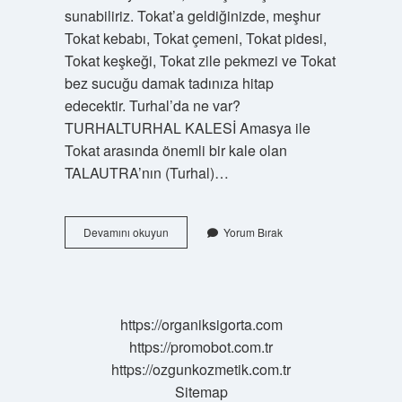
sunabiliriz. Tokat’a geldiğinizde, meşhur
Tokat kebabı, Tokat çemeni, Tokat pidesi,
Tokat keşkeği, Tokat zile pekmezi ve Tokat
bez sucuğu damak tadınıza hitap
edecektir. Turhal’da ne var?
TURHALTURHAL KALESİ Amasya ile
Tokat arasında önemli bir kale olan
TALAUTRA’nın (Turhal)…
Tokat
Devamını okuyun
Yorum Bırak
Turhal
In
Neyi
Meşhur
https://organiksigorta.com
https://promobot.com.tr
https://ozgunkozmetik.com.tr
Sitemap