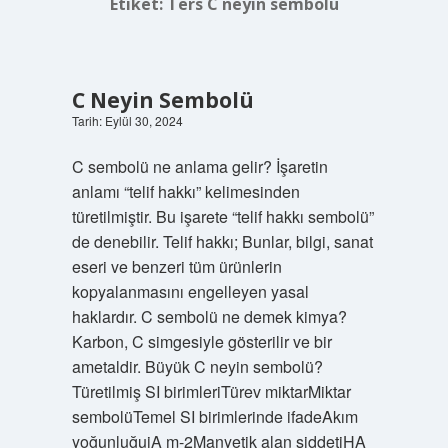
Etiket:
Ters C neyin sembolü
C Neyin Sembolü
Tarih: Eylül 30, 2024
C sembolü ne anlama gelir? İşaretin
anlamı “telif hakkı” kelimesinden
türetilmiştir. Bu işarete “telif hakkı sembolü”
de denebilir. Telif hakkı; Bunlar, bilgi, sanat
eseri ve benzeri tüm ürünlerin
kopyalanmasını engelleyen yasal
haklardır. C sembolü ne demek kimya?
Karbon, C simgesiyle gösterilir ve bir
ametaldir. Büyük C neyin sembolü?
Türetilmiş SI birimleriTürev miktarMiktar
sembolüTemel SI birimlerinde ifadeAkım
yoğunluğujA m-2Manyetik alan şiddetiHA