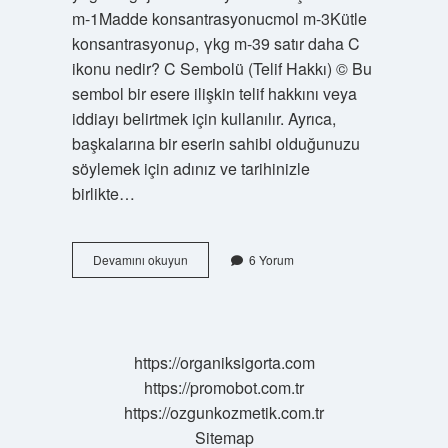
m-1Madde konsantrasyonucmol m-3Kütle
konsantrasyonuρ, γkg m-39 satır daha C
ikonu nedir? C Sembolü (Telif Hakkı) © Bu
sembol bir esere ilişkin telif hakkını veya
iddiayı belirtmek için kullanılır. Ayrıca,
başkalarına bir eserin sahibi olduğunuzu
söylemek için adınız ve tarihinizle
birlikte…
C
Devamını okuyun
6 Yorum
Neyin
Sembolü
https://organiksigorta.com
https://promobot.com.tr
https://ozgunkozmetik.com.tr
Sitemap