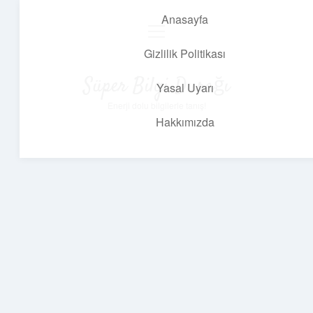
Anasayfa
menüyü
aç
Gizlilik Politikası
Süper Bilgi Durağı
Yasal Uyarı
Enerji dolu bilgilerle tanış!
Hakkımızda