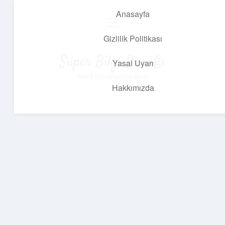
Anasayfa
menüyü
aç
Gizlilik Politikası
Süper Bilgi Durağı
Yasal Uyarı
Enerji dolu bilgilerle tanış!
Hakkımızda