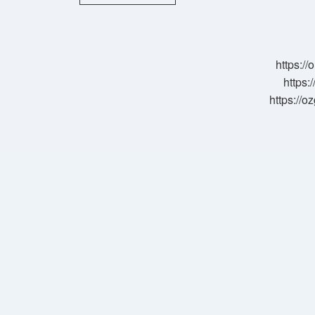
Sevgiliyle
Ne
Yapılır
https:/
https:
https://o