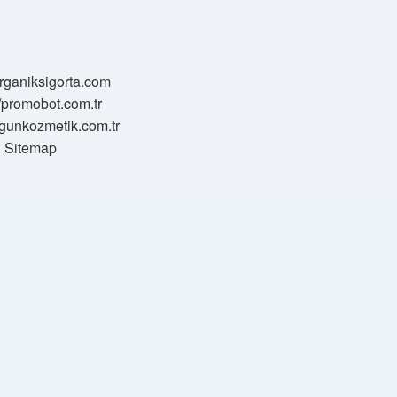
/organiksigorta.com
//promobot.com.tr
zgunkozmetik.com.tr
Sitemap