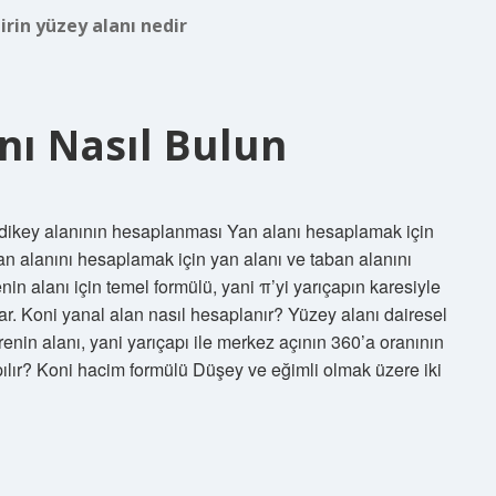
dirin yüzey alanı nedir
nı Nasıl Bulun
in dikey alanının hesaplanması Yan alanı hesaplamak için
ban alanını hesaplamak için yan alanı ve taban alanını
nin alanı için temel formülü, yani π’yi yarıçapın karesiyle
r. Koni yanal alan nasıl hesaplanır? Yüzey alanı dairesel
renin alanı, yani yarıçapı ile merkez açının 360’a oranının
apılır? Koni hacim formülü Düşey ve eğimli olmak üzere iki