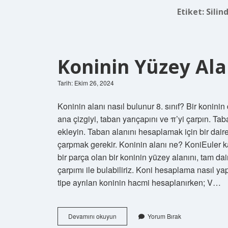
Etiket:
Silin
Koninin Yüzey Ala
Tarih: Ekim 26, 2024
Koninin alanı nasıl bulunur 8. sınıf? Bir konin
ana çizgiyi, taban yarıçapını ve π’yi çarpın. Ta
ekleyin. Taban alanını hesaplamak için bir daire
çarpmak gerekir. Koninin alanı ne? KoniEuler ka
bir parça olan bir koninin yüzey alanını, tam dai
çarpımı ile bulabiliriz. Koni hesaplama nasıl y
tipe ayrılan koninin hacmi hesaplanırken; V…
Koninin
Devamını okuyun
Yorum Bırak
Yüzey