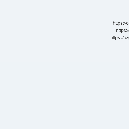
Alanı
Nasıl
Bulun
https:/
https:
https://o