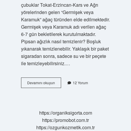
çubuklar Tokat-Erzincan-Kars ve Ağrı
yörelerinden gelen “Germişek veya
Karamuk” ağaç türünden elde edilmektedir.
Germişek veya Karamuk adı verilen ağaç
6-7 gün bekletilerek kurutulmaktadır.
Pipsan ağızlık nasıl temizlenir? Boşluk
yıkanarak temizlenebilir. Yaklaşık bir paket
sigaradan sonra, sadece su ve bir peçete
ile temizleyebilirsiniz.…
Ahşap
Devamını okuyun
12 Yorum
Sigara
Ağızlığı
Nasıl
Temizlenir
https://organiksigorta.com
https://promobot.com.tr
https://ozgunkozmetik.com.tr