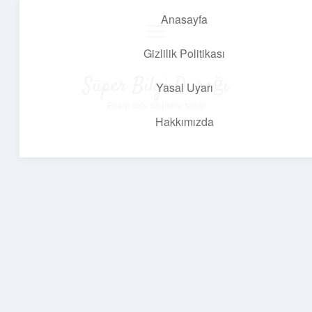
Anasayfa
menüyü
aç
Gizlilik Politikası
Süper Bilgi Durağı
Yasal Uyarı
Enerji dolu bilgilerle tanış!
Hakkımızda