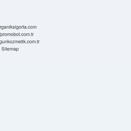
/organiksigorta.com
//promobot.com.tr
zgunkozmetik.com.tr
Sitemap