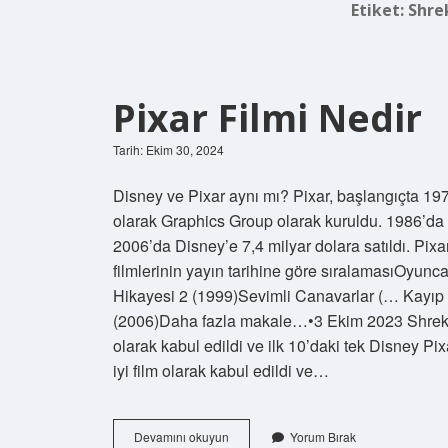
Etiket:
Shrek
Pixar Filmi Nedir
Tarih: Ekim 30, 2024
Disney ve Pixar aynı mı? Pixar, başlangıçta 19
olarak Graphics Group olarak kuruldu. 1986’da 
2006’da Disney’e 7,4 milyar dolara satıldı. Pixa
filmlerinin yayın tarihine göre sıralamasıOyu
Hikayesi 2 (1999)Sevimli Canavarlar (… Kayıp
(2006)Daha fazla makale…•3 Ekim 2023 Shrek Pi
olarak kabul edildi ve ilk 10’daki tek Disney Pi
iyi film olarak kabul edildi ve…
Pixar
Devamını okuyun
Yorum Bırak