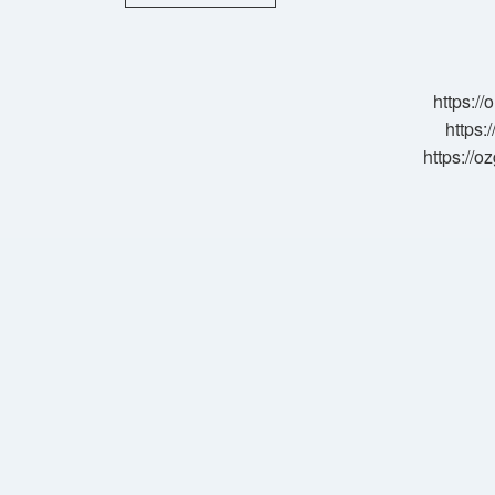
Filmi
Nedir
https:/
https:
https://o