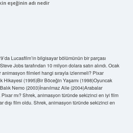
in eşeğinin adı nedir
79’da Lucasfilm’in bilgisayar bölümünün bir parçası
Steve Jobs tarafından 10 milyon dolara satın alındı. Ocak
r animasyon filmleri hangi sırayla izlenmeli? Pixar
ncak Hikayesi (1995)Bir Böceğin Yaşamı (1998)Oyuncak
 Balık Nemo (2003)İnanılmaz Aile (2004)Arabalar
xar mı? Shrek, animasyon türünde sekizinci en iyi film
xar dışı film oldu. Shrek, animasyon türünde sekizinci en