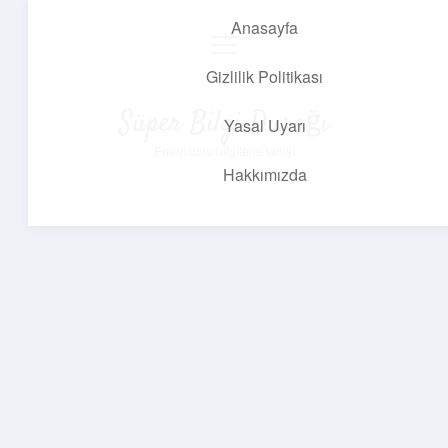
Anasayfa
menüyü
aç
Gizlilik Politikası
Süper Bilgi Durağı
Yasal Uyarı
Enerji dolu bilgilerle tanış!
Hakkımızda