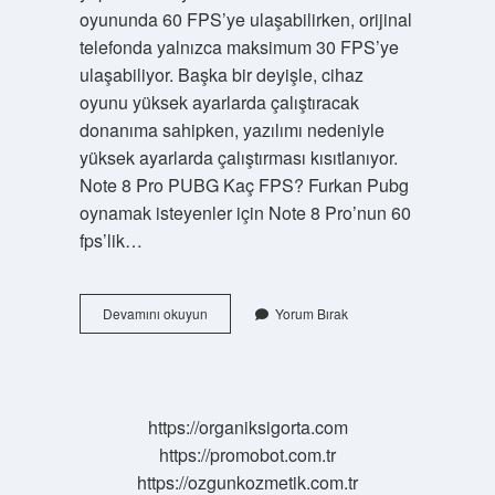
oyununda 60 FPS’ye ulaşabilirken, orijinal
telefonda yalnızca maksimum 30 FPS’ye
ulaşabiliyor. Başka bir deyişle, cihaz
oyunu yüksek ayarlarda çalıştıracak
donanıma sahipken, yazılımı nedeniyle
yüksek ayarlarda çalıştırması kısıtlanıyor.
Note 8 Pro PUBG Kaç FPS? Furkan Pubg
oynamak isteyenler için Note 8 Pro’nun 60
fps’lik…
Oppo
Devamını okuyun
Yorum Bırak
Reno
8
Pro
5G
Pubg
https://organiksigorta.com
Kaç
https://promobot.com.tr
Fps
https://ozgunkozmetik.com.tr