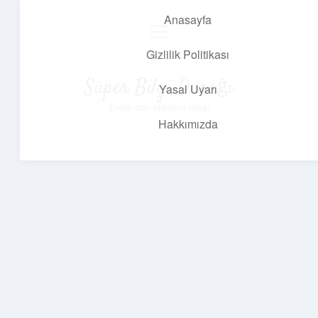
Anasayfa
menüyü
aç
Gizlilik Politikası
Süper Bilgi Durağı
Yasal Uyarı
Enerji dolu bilgilerle tanış!
Hakkımızda