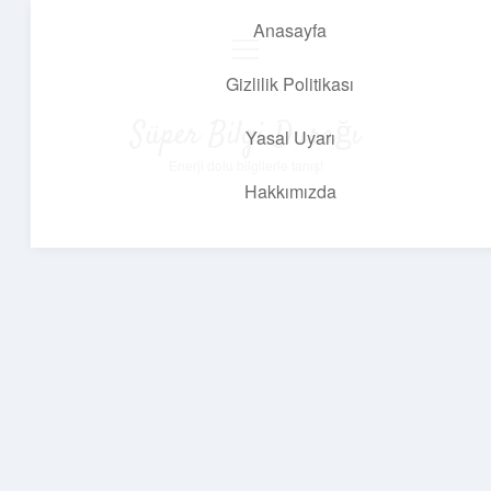
Anasayfa
menüyü
aç
Gizlilik Politikası
Süper Bilgi Durağı
Yasal Uyarı
Enerji dolu bilgilerle tanış!
Hakkımızda