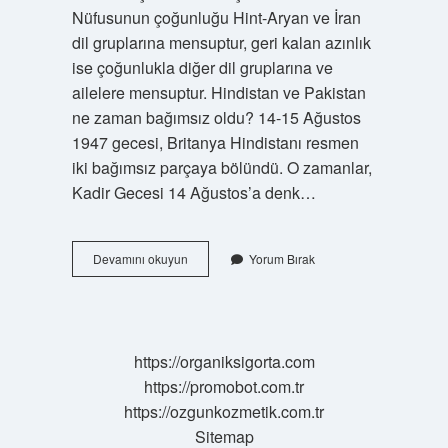
Nüfusunun çoğunluğu Hint-Aryan ve İran
dil gruplarına mensuptur, geri kalan azınlık
ise çoğunlukla diğer dil gruplarına ve
ailelere mensuptur. Hindistan ve Pakistan
ne zaman bağımsız oldu? 14-15 Ağustos
1947 gecesi, Britanya Hindistanı resmen
iki bağımsız parçaya bölündü. O zamanlar,
Kadir Gecesi 14 Ağustos’a denk…
Pakistan
Devamını okuyun
Yorum Bırak
Ve
Hindistan
Arasındaki
Sorun
Nedir
https://organiksigorta.com
https://promobot.com.tr
https://ozgunkozmetik.com.tr
Sitemap