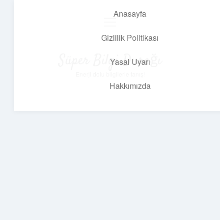
Anasayfa
menüyü
aç
Gizlilik Politikası
Süper Bilgi Durağı
Yasal Uyarı
Enerji dolu bilgilerle tanış!
Hakkımızda