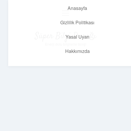
Anasayfa
menüyü
aç
Gizlilik Politikası
Süper Bilgi Durağı
Yasal Uyarı
Enerji dolu bilgilerle tanış!
Hakkımızda