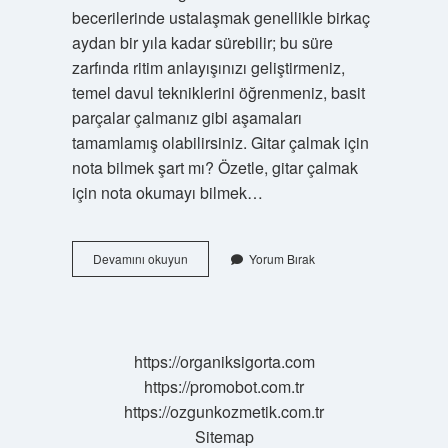
becerilerinde ustalaşmak genellikle birkaç
aydan bir yıla kadar sürebilir; bu süre
zarfında ritim anlayışınızı geliştirmeniz,
temel davul tekniklerini öğrenmeniz, basit
parçalar çalmanız gibi aşamaları
tamamlamış olabilirsiniz. Gitar çalmak için
nota bilmek şart mı? Özetle, gitar çalmak
için nota okumayı bilmek…
Bateri
Devamını okuyun
Yorum Bırak
Çalmak
Için
Nota
Bilmek
Gerekir
https://organiksigorta.com
Mi
https://promobot.com.tr
https://ozgunkozmetik.com.tr
Sitemap