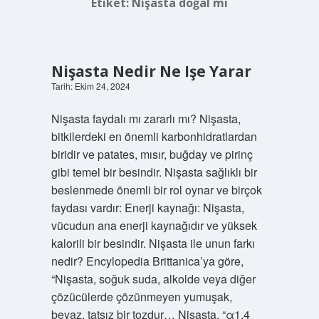
Etiket:
Nişasta doğal mı
Nişasta Nedir Ne Işe Yarar
Tarih: Ekim 24, 2024
Nişasta faydalı mı zararlı mı? Nişasta,
bitkilerdeki en önemli karbonhidratlardan
biridir ve patates, mısır, buğday ve pirinç
gibi temel bir besindir. Nişasta sağlıklı bir
beslenmede önemli bir rol oynar ve birçok
faydası vardır: Enerji kaynağı: Nişasta,
vücudun ana enerji kaynağıdır ve yüksek
kalorili bir besindir. Nişasta ile unun farkı
nedir? Encylopedia Brittanica’ya göre,
“Nişasta, soğuk suda, alkolde veya diğer
çözücülerde çözünmeyen yumuşak,
beyaz, tatsız bir tozdur… Nişasta, “α1,4