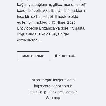
bağlarıyla bağlanmış glikoz monomerleri”
içeren bir polisakkarittir. Un, bir maddenin
ince bir toz haline getirilmesiyle elde
edilen bir maddedir. 13 Nisan 2020
Encylopedia Brittanica’ya göre, “Nişasta,
soğuk suda, alkolde veya diğer
çözücülerde…
Nişasta
Devamını okuyun
Yorum Bırak
Nedir
Ne
Işe
Yarar
https://organiksigorta.com
https://promobot.com.tr
https://ozgunkozmetik.com.tr
Sitemap