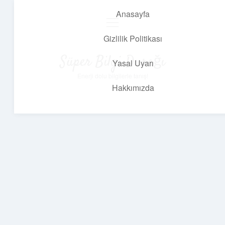
Anasayfa
menüyü
aç
Gizlilik Politikası
Süper Bilgi Durağı
Yasal Uyarı
Enerji dolu bilgilerle tanış!
Hakkımızda