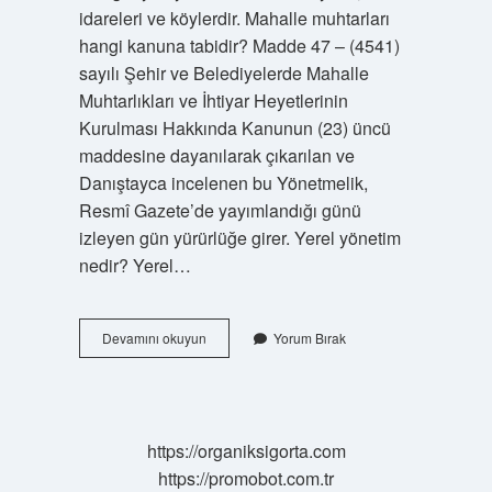
idareleri ve köylerdir. Mahalle muhtarları
hangi kanuna tabidir? Madde 47 – (4541)
sayılı Şehir ve Belediyelerde Mahalle
Muhtarlıkları ve İhtiyar Heyetlerinin
Kurulması Hakkında Kanunun (23) üncü
maddesine dayanılarak çıkarılan ve
Danıştayca incelenen bu Yönetmelik,
Resmî Gazete’de yayımlandığı günü
izleyen gün yürürlüğe girer. Yerel yönetim
nedir? Yerel…
Mahalle
Devamını okuyun
Yorum Bırak
Muhtarı
Yerel
Yönetim
Midir
https://organiksigorta.com
https://promobot.com.tr