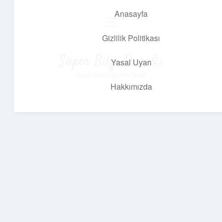
Anasayfa
menüyü
aç
Gizlilik Politikası
Süper Bilgi Durağı
Yasal Uyarı
Enerji dolu bilgilerle tanış!
Hakkımızda