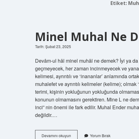
Etiket:
Muh
Minel Muhal Ne 
Tarih: Şubat 23, 2025
Devâm-ul hâl minel muhâl ne demek? İyi ya da 
geçmeyecek, her zaman incinmeyecek ve yana
kelimesi, ayrıntılı ve ‘inananlar’ anlamında orta
muhalefet ve ayrıntılı kelimeler (kelime); olm
terimi, kişinin yokluğunun yokluğunda olmama
konunun olmamasını gerektiren. Mine L ne demek
inci” nin önemi ile fark edilir. Muhal Ender m
değildir.…
Minel
Devamını okuyun
Yorum Bırak