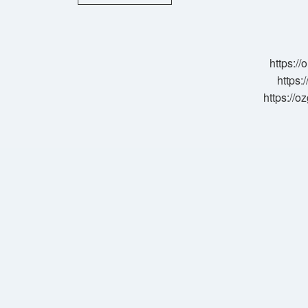
Muhal
Ne
Demek
https:/
https:
https://o