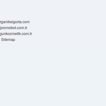
/organiksigorta.com
//promobot.com.tr
zgunkozmetik.com.tr
Sitemap