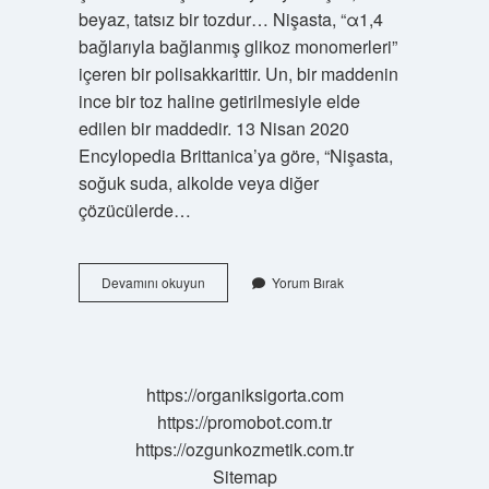
beyaz, tatsız bir tozdur… Nişasta, “α1,4
bağlarıyla bağlanmış glikoz monomerleri”
içeren bir polisakkarittir. Un, bir maddenin
ince bir toz haline getirilmesiyle elde
edilen bir maddedir. 13 Nisan 2020
Encylopedia Brittanica’ya göre, “Nişasta,
soğuk suda, alkolde veya diğer
çözücülerde…
Nişasta
Devamını okuyun
Yorum Bırak
Nedir
Ne
Işe
Yarar
https://organiksigorta.com
https://promobot.com.tr
https://ozgunkozmetik.com.tr
Sitemap