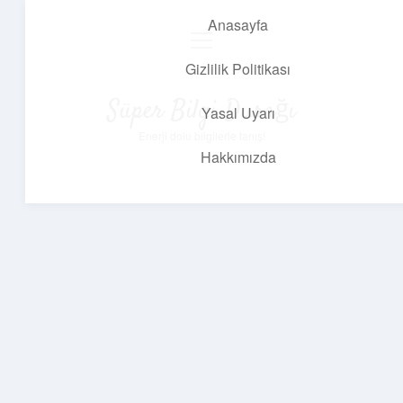
Anasayfa
menüyü
aç
Gizlilik Politikası
Süper Bilgi Durağı
Yasal Uyarı
Enerji dolu bilgilerle tanış!
Hakkımızda