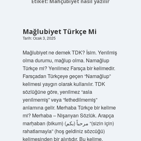
Etiket:
Mahçubiyet nasıl yazılır
Mağlubiyet Türkçe Mi
Tarih: Ocak 3, 2025
Mağlubiyet ne demek TDK? İsim. Yenilmiş
olma durumu, mağlup olma. Namağlup
Türkçe mi? Yenilmez Farsça bir kelimedir.
Farsçadan Türkçeye geçen “Namağlup”
kelimesi yaygın olarak kullanılır. TDK
sözlüğüne göre, yenilmez “asla
yenilmemiş” veya “fethedilmemiş”
anlamına gelir. Merhaba Türkçe bir kelime
mi? Merhaba – Nişanyan Sözlük. Arapça
marḥaban (bikum) مرحباً (بكم) “(sizin için)
rahatlamayla” (hoş geldiniz sözcüğü)
kelimesinden bir alıntıdır. Bu kelime,