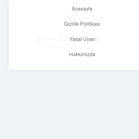
Anasayfa
menüyü
aç
Gizlilik Politikası
Süper Bilgi Durağı
Yasal Uyarı
Enerji dolu bilgilerle tanış!
Hakkımızda