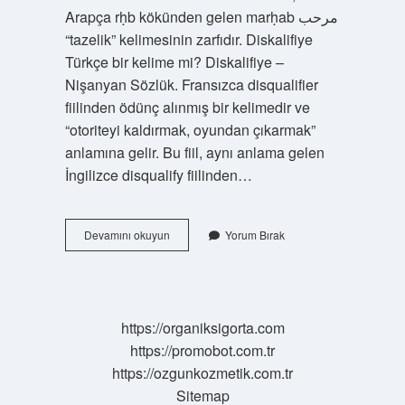
Arapça rḥb kökünden gelen marḥab مرحب
“tazelik” kelimesinin zarfıdır. Diskalifiye
Türkçe bir kelime mi? Diskalifiye –
Nişanyan Sözlük. Fransızca disqualifier
fiilinden ödünç alınmış bir kelimedir ve
“otoriteyi kaldırmak, oyundan çıkarmak”
anlamına gelir. Bu fiil, aynı anlama gelen
İngilizce disqualify fiilinden…
Mağlubiyet
Devamını okuyun
Yorum Bırak
Türkçe
Mi
https://organiksigorta.com
https://promobot.com.tr
https://ozgunkozmetik.com.tr
Sitemap