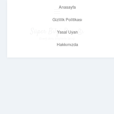
Anasayfa
menüyü
aç
Gizlilik Politikası
Süper Bilgi Durağı
Yasal Uyarı
Enerji dolu bilgilerle tanış!
Hakkımızda