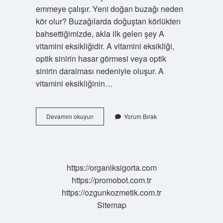
emmeye çalışır. Yeni doğan buzağı neden
kör olur? Buzağılarda doğuştan körlükten
bahsettiğimizde, akla ilk gelen şey A
vitamini eksikliğidir. A vitamini eksikliği,
optik sinirin hasar görmesi veya optik
sinirin daralması nedeniyle oluşur. A
vitamini eksikliğinin…
Yeni
Devamını okuyun
Yorum Bırak
Doğan
Buzağı
Neden
Ayağa
Kalkmaz
https://organiksigorta.com
https://promobot.com.tr
https://ozgunkozmetik.com.tr
Sitemap