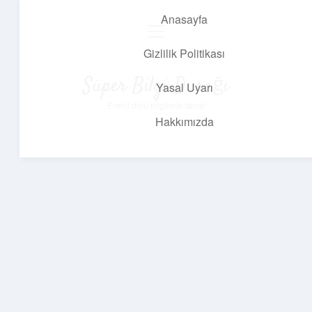
Anasayfa
menüyü
aç
Gizlilik Politikası
Süper Bilgi Durağı
Yasal Uyarı
Enerji dolu bilgilerle tanış!
Hakkımızda