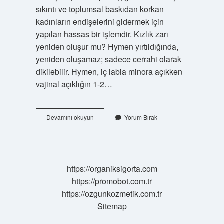
sıkıntı ve toplumsal baskıdan korkan
kadınların endişelerini gidermek için
yapılan hassas bir işlemdir. Kızlık zarı
yeniden oluşur mu? Hymen yırtıldığında,
yeniden oluşamaz; sadece cerrahi olarak
dikilebilir. Hymen, iç labia minora açıkken
vajinal açıklığın 1-2…
Kızlık
Devamını okuyun
Yorum Bırak
Zarı
Geride
Olabilir
Mi
https://organiksigorta.com
https://promobot.com.tr
https://ozgunkozmetik.com.tr
Sitemap