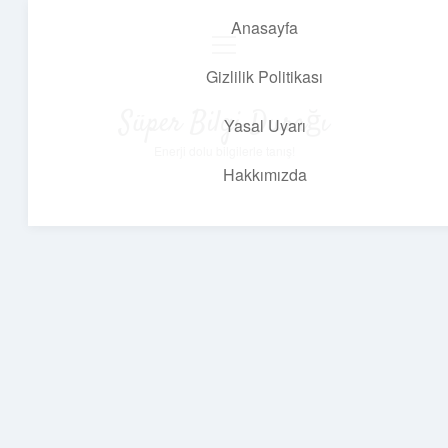
Anasayfa
menüyü
aç
Gizlilik Politikası
Süper Bilgi Durağı
Yasal Uyarı
Enerji dolu bilgilerle tanış!
Hakkımızda