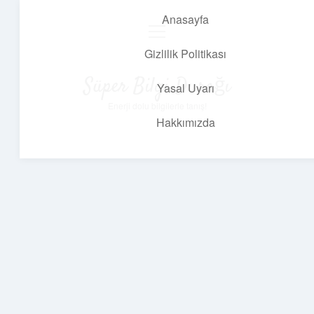
Anasayfa
menüyü
aç
Gizlilik Politikası
Süper Bilgi Durağı
Yasal Uyarı
Enerji dolu bilgilerle tanış!
Hakkımızda