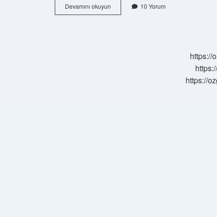
Makyaj
Devamını okuyun
10 Yorum
Için
Gerekli
Malzemeler
Nelerdir
https:/
https:
https://o