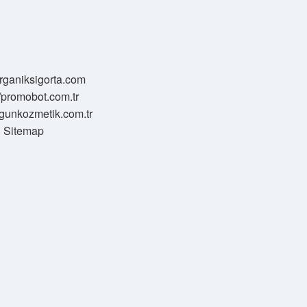
/organiksigorta.com
//promobot.com.tr
zgunkozmetik.com.tr
Sitemap