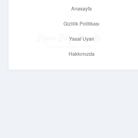
Anasayfa
menüyü
aç
Gizlilik Politikası
Süper Bilgi Durağı
Yasal Uyarı
Enerji dolu bilgilerle tanış!
Hakkımızda