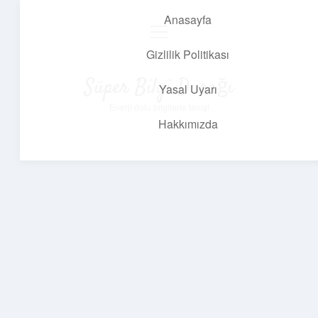
Anasayfa
menüyü
aç
Gizlilik Politikası
Süper Bilgi Durağı
Yasal Uyarı
Enerji dolu bilgilerle tanış!
Hakkımızda