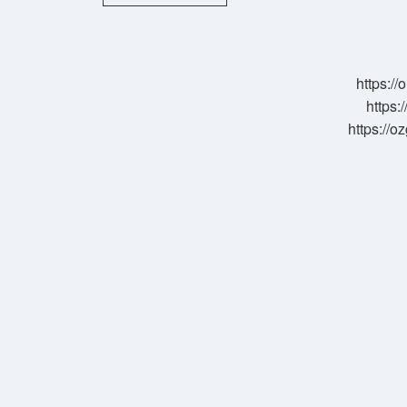
Içerisinde
Kalmak
Ne
Demek
https:/
https:
https://o