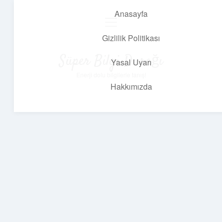
Anasayfa
menüyü
aç
Gizlilik Politikası
Süper Bilgi Durağı
Yasal Uyarı
Enerji dolu bilgilerle tanış!
Hakkımızda