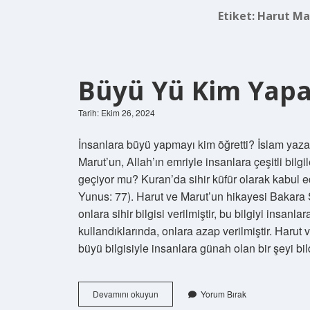
Etiket:
Harut Ma
Büyü Yü Kim Yapa
Tarih: Ekim 26, 2024
İnsanlara büyü yapmayı kim öğretti? İslam yazar
Marut’un, Allah’ın emriyle insanlara çeşitli bilg
geçiyor mu? Kuran’da sihir küfür olarak kabul edi
Yunus: 77). Harut ve Marut’un hikayesi Bakara Su
onlara sihir bilgisi verilmiştir, bu bilgiyi insanla
kullandıklarında, onlara azap verilmiştir. Harut
büyü bilgisiyle insanlara günah olan bir şeyi b
Büyü
Devamını okuyun
Yorum Bırak
Yü