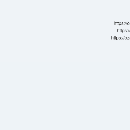
Kim
Yapar
https:/
https:
https://o