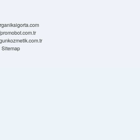
/organiksigorta.com
//promobot.com.tr
zgunkozmetik.com.tr
Sitemap