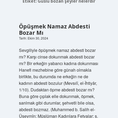
Etiket:
Guslü bozan şeyler nelerdir
Öpüşmek Namaz Abdesti
Bozar Mı
Tarih: Ekim 30, 2024
Sevgiliyle öpüşmek namaz abdesti bozar
mı? Karşı cinse dokunmak abdesti bozar
mı? Bir erkeğin yabancı kadına dokunması
Hanefi mezhebine göre günah olmakla
birlikte, bu durumda ne erkeğin ne de
kadının abdesti bozulur (Mevsılî, el-İhtiyâr,
1/10). Dudaktan öpme abdesti bozar mı?
Buna göre çıplak elle dokunmak, öpmek,
sarılmak gibi durumlar, şehvetli bile olsa,
abdesti bozmaz. (Muhammed b. Salih el-
Üseymîn; Müslüman Kadınlara Fetvalar; s.