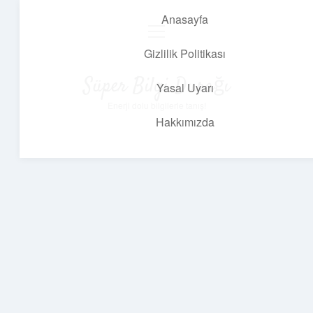
Anasayfa
menüyü
aç
Gizlilik Politikası
Süper Bilgi Durağı
Yasal Uyarı
Enerji dolu bilgilerle tanış!
Hakkımızda