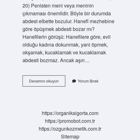
20) Penisten meni veya meninin
çıkmaması önemlidir. Böyle bir durumda
abdest elbette bozulur. Hanefî mezhebine
göre öpüşmek abdesti bozar mı?
Hanefilerin görüşü: Hanefilere göre, evli
olduğu kadına dokunmak, yani öpmek,
okşamak, kucaklamak ve kucaklamak
abdesti bozmaz. Ancak aşırı…
Öpüşmek
Devamını okuyun
Yorum Bırak
Namaz
Abdesti
Bozar
Mı
https://organiksigorta.com
https://promobot.com.tr
https://ozgunkozmetik.com.tr
Sitemap